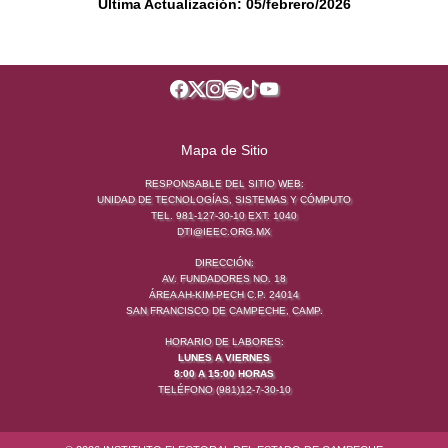
Última Actualización: 05/febrero/2026
Mapa de Sitio
RESPONSABLE DEL SITIO WEB:
UNIDAD DE TECNOLOGÍAS, SISTEMAS Y CÓMPUTO
TEL. 981-127-30-10 EXT. 1040
DTI@IEEC.ORG.MX
DIRECCIÓN:
AV. FUNDADORES NO. 18
ÁREA AH-KIM-PECH C.P. 24014
SAN FRANCISCO DE CAMPECHE, CAMP.
HORARIO DE LABORES:
LUNES A VIERNES
8:00 A 15:00 HORAS
TELÉFONO (981)12-7-30-10