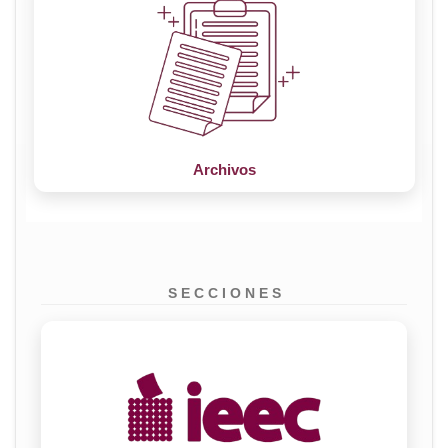
Archivos
S E C C I O N E S