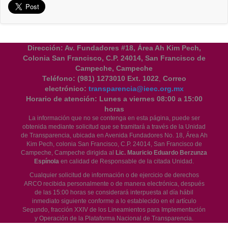
Dirección: Av. Fundadores #18, Área Ah Kim Pech,
Colonia San Francisco, C.P. 24014, San Francisco de
Campeche, Campeche
Teléfono:
(981) 1273010 Ext. 1022
,
Correo
electrónico:
transparencia@ieec.org.mx
Horario de atención:
Lunes a viernes 08:00 a 15:00
horas
La información que no se contenga en esta página, puede ser
obtenida mediante solicitud que se tramitará a través de la Unidad
de Transparencia, ubicada en Avenida Fundadores No. 18, Área Ah
Kim Pech, colonia San Francisco, C.P. 24014, San Francisco de
Campeche, Campeche dirigida al
Lic. Mauricio Eduardo Berzunza
Espínola
en calidad de Responsable de la citada Unidad.
Cualquier solicitud de información o de ejercicio de derechos
ARCO recibida personalmente o de manera electrónica, después
de las 15:00 horas se considerará interpuesta al día hábil
inmediato siguiente conforme a lo establecido en el artículo
Segundo, fracción XXIV de los Lineamientos para Implementación
y Operación de la Plataforma Nacional de Transparencia.