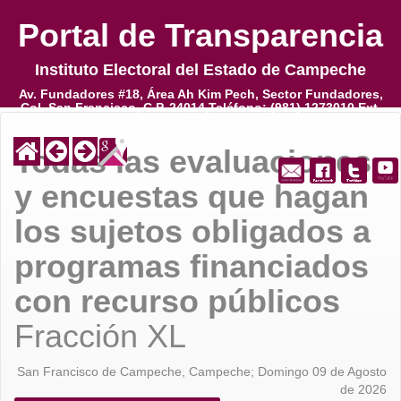
Portal de Transparencia
Portal de Transparencia
Instituto Electoral del Estado de Campeche
Instituto Electoral del Estado de Campeche
Av. Fundadores #18, Área Ah Kim Pech, Sector Fundadores,
Av. Fundadores #18, Área Ah Kim Pech, Sector Fundadores,
Col. San Francisco, C.P. 24014,Teléfono: (981) 1273010 Ext.
Col. San Francisco, C.P. 24014,Teléfono: (981) 1273010 Ext.
1022
1022
Todas las evaluaciones,
y encuestas que hagan
los sujetos obligados a
programas financiados
con recurso públicos
Fracción XL
San Francisco de Campeche, Campeche; Domingo 09 de Agosto
de 2026