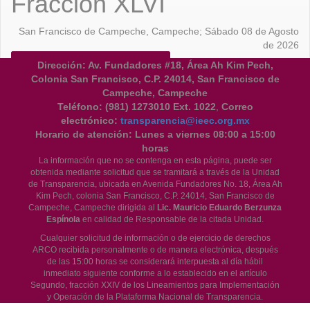
Fracción XLVI
San Francisco de Campeche, Campeche; Sábado 08 de Agosto
de 2026
Descargar formato SIPOT_PNT
Dirección: Av. Fundadores #18, Área Ah Kim Pech,
Colonia San Francisco, C.P. 24014, San Francisco de
Campeche, Campeche
Teléfono:
(981) 1273010 Ext. 1022
,
Correo
electrónico:
transparencia@ieec.org.mx
Horario de atención:
Lunes a viernes 08:00 a 15:00
horas
La información que no se contenga en esta página, puede ser
obtenida mediante solicitud que se tramitará a través de la Unidad
de Transparencia, ubicada en Avenida Fundadores No. 18, Área Ah
Kim Pech, colonia San Francisco, C.P. 24014, San Francisco de
Campeche, Campeche dirigida al
Lic. Mauricio Eduardo Berzunza
Espínola
en calidad de Responsable de la citada Unidad.
Cualquier solicitud de información o de ejercicio de derechos
ARCO recibida personalmente o de manera electrónica, después
de las 15:00 horas se considerará interpuesta al día hábil
inmediato siguiente conforme a lo establecido en el artículo
Segundo, fracción XXIV de los Lineamientos para Implementación
y Operación de la Plataforma Nacional de Transparencia.