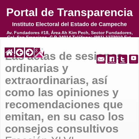
Portal de Transparencia
Portal de Transparencia
Instituto Electoral del Estado de Campeche
Instituto Electoral del Estado de Campeche
Av. Fundadores #18, Área Ah Kim Pech, Sector Fundadores,
Av. Fundadores #18, Área Ah Kim Pech, Sector Fundadores,
Col. San Francisco, C.P. 24014,Teléfono: (981) 1273010 Ext.
Col. San Francisco, C.P. 24014,Teléfono: (981) 1273010 Ext.
1022
1022
Las actas de sesiones
ordinarias y
extraordinarias, así
como las opiniones y
recomendaciones que
emitan, en su caso los
consejos consultivos