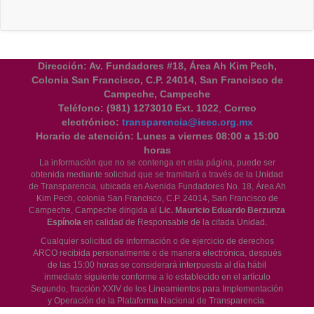
Dirección: Av. Fundadores #18, Área Ah Kim Pech,
Colonia San Francisco, C.P. 24014, San Francisco de
Campeche, Campeche
Teléfono:
(981) 1273010 Ext. 1022
,
Correo
electrónico:
transparencia@ieec.org.mx
Horario de atención:
Lunes a viernes 08:00 a 15:00
horas
La información que no se contenga en esta página, puede ser
obtenida mediante solicitud que se tramitará a través de la Unidad
de Transparencia, ubicada en Avenida Fundadores No. 18, Área Ah
Kim Pech, colonia San Francisco, C.P. 24014, San Francisco de
Campeche, Campeche dirigida al
Lic. Mauricio Eduardo Berzunza
Espínola
en calidad de Responsable de la citada Unidad.
Cualquier solicitud de información o de ejercicio de derechos
ARCO recibida personalmente o de manera electrónica, después
de las 15:00 horas se considerará interpuesta al día hábil
inmediato siguiente conforme a lo establecido en el artículo
Segundo, fracción XXIV de los Lineamientos para Implementación
y Operación de la Plataforma Nacional de Transparencia.