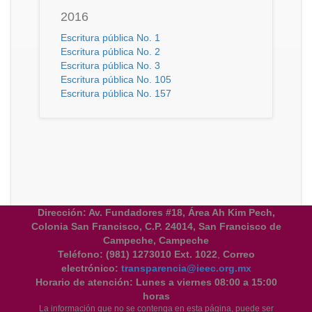
2016
Escritura pública No. 1
Escritura pública No. 2
Escritura pública No. 3
Escritura pública No. 105
Escritura pública No. 157
Dirección: Av. Fundadores #18, Área Ah Kim Pech,
Colonia San Francisco, C.P. 24014, San Francisco de
Campeche, Campeche
Teléfono:
(981) 1273010 Ext. 1022
,
Correo
electrónico:
transparencia@ieec.org.mx
Horario de atención:
Lunes a viernes 08:00 a 15:00
horas
La información que no se contenga en esta página, puede ser