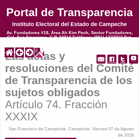
Portal de Transparencia
Portal de Transparencia
Instituto Electoral del Estado de Campeche
Instituto Electoral del Estado de Campeche
Av. Fundadores #18, Área Ah Kim Pech, Sector Fundadores,
Av. Fundadores #18, Área Ah Kim Pech, Sector Fundadores,
Col. San Francisco, C.P. 24014,Teléfono: (981) 1273010 Ext.
Col. San Francisco, C.P. 24014,Teléfono: (981) 1273010 Ext.
1022
1022
Las actas y
resoluciones del Comité
de Transparencia de los
sujetos obligados
Artículo 74. Fracción
XXXIX
San Francisco de Campeche, Campeche; Viernes 07 de Agosto
de 2026