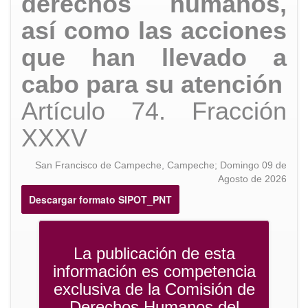
derechos humanos,
así como las acciones
que han llevado a
cabo para su atención
Artículo 74. Fracción
XXXV
San Francisco de Campeche, Campeche; Domingo 09 de
Agosto de 2026
Descargar formato SIPOT_PNT
La publicación de esta
información es competencia
exclusiva de la Comisión de
Derechos Humanos del