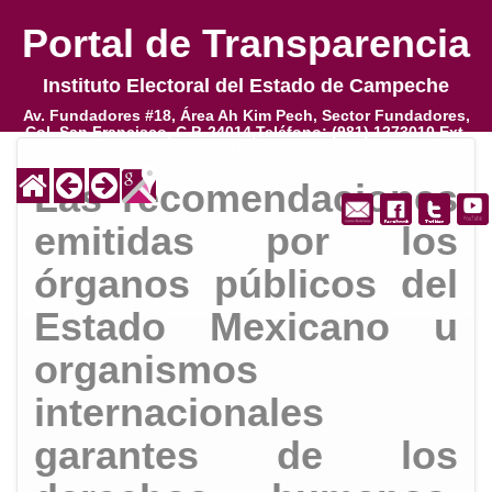
Portal de Transparencia
Portal de Transparencia
Instituto Electoral del Estado de Campeche
Instituto Electoral del Estado de Campeche
Av. Fundadores #18, Área Ah Kim Pech, Sector Fundadores,
Av. Fundadores #18, Área Ah Kim Pech, Sector Fundadores,
Col. San Francisco, C.P. 24014,Teléfono: (981) 1273010 Ext.
Col. San Francisco, C.P. 24014,Teléfono: (981) 1273010 Ext.
1022
1022
Las recomendaciones
emitidas por los
órganos públicos del
Estado Mexicano u
organismos
internacionales
garantes de los