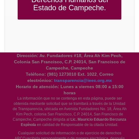
Estado de Campeche.
Dirección: Av. Fundadores #18, Área Ah Kim Pech,
Colonia San Francisco, C.P. 24014, San Francisco de
Campeche, Campeche
Teléfono:
(981) 1273010 Ext. 1022
,
Correo
electrónico:
transparencia@ieec.org.mx
Horario de atención:
Lunes a viernes 08:00 a 15:00
horas
La información que no se contenga en esta página, puede ser
obtenida mediante solicitud que se tramitará a través de la Unidad
de Transparencia, ubicada en Avenida Fundadores No. 18, Área Ah
Kim Pech, colonia San Francisco, C.P. 24014, San Francisco de
Campeche, Campeche dirigida al
Lic. Mauricio Eduardo Berzunza
Espínola
en calidad de Responsable de la citada Unidad.
Cualquier solicitud de información o de ejercicio de derechos
ARCO recibida personalmente o de manera electrónica, después