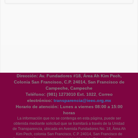
Dirección: Av. Fundadores #18, Área Ah Kim Pech,
Colonia San Francisco, C.P. 24014, San Francisco de
Campeche, Campeche
Teléfono:
(981) 1273010 Ext. 1022
,
Correo
electrónico:
transparencia@ieec.org.mx
Horario de atención:
Lunes a viernes 08:00 a 15:00
horas
La información que no se contenga en esta página, puede ser
obtenida mediante solicitud que se tramitará a través de la Unidad
de Transparencia, ubicada en Avenida Fundadores No. 18, Área Ah
Kim Pech, colonia San Francisco, C.P. 24014, San Francisco de