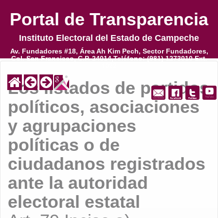
Portal de Transparencia
Portal de Transparencia
Instituto Electoral del Estado de Campeche
Instituto Electoral del Estado de Campeche
Av. Fundadores #18, Área Ah Kim Pech, Sector Fundadores,
Av. Fundadores #18, Área Ah Kim Pech, Sector Fundadores,
Col. San Francisco, C.P. 24014,Teléfono: (981) 1273010 Ext.
Col. San Francisco, C.P. 24014,Teléfono: (981) 1273010 Ext.
1022
1022
Los listados de partidos
políticos, asociaciones
y agrupaciones
políticas o de
ciudadanos registrados
ante la autoridad
electoral estatal