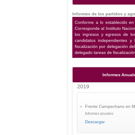
Informes de los partidos y ag
Conforme a lo establecido en 
Corresponde al Instituto Nacion
los ingresos y egresos de los
candidatos independientes y l
fiscalización por delegación de
delegado tareas de fiscalizació
Informes Anuale
2019
Frente Campechano en M
Informes anuales
Descargar