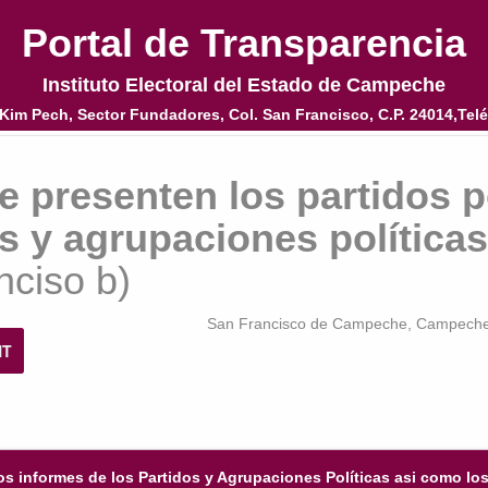
Portal de Transparencia
Portal de Transparencia
Instituto Electoral del Estado de Campeche
Instituto Electoral del Estado de Campeche
Kim Pech, Sector Fundadores, Col. San Francisco, C.P. 24014,Telé
Kim Pech, Sector Fundadores, Col. San Francisco, C.P. 24014,Telé
 presenten los partidos po
s y agrupaciones políticas
Inciso b)
San Francisco de Campeche, Campeche
NT
os informes de los Partidos y Agrupaciones Políticas asi como los.