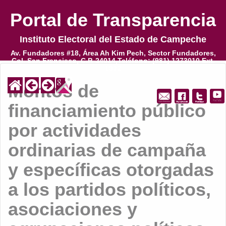
Portal de Transparencia
Portal de Transparencia
Instituto Electoral del Estado de Campeche
Instituto Electoral del Estado de Campeche
Av. Fundadores #18, Área Ah Kim Pech, Sector Fundadores,
Av. Fundadores #18, Área Ah Kim Pech, Sector Fundadores,
Col. San Francisco, C.P. 24014,Teléfono: (981) 1273010 Ext.
Col. San Francisco, C.P. 24014,Teléfono: (981) 1273010 Ext.
1022
1022
Montos de
financiamiento público
por actividades
ordinarias de campaña
y específicas otorgadas
a los partidos políticos,
asociaciones y