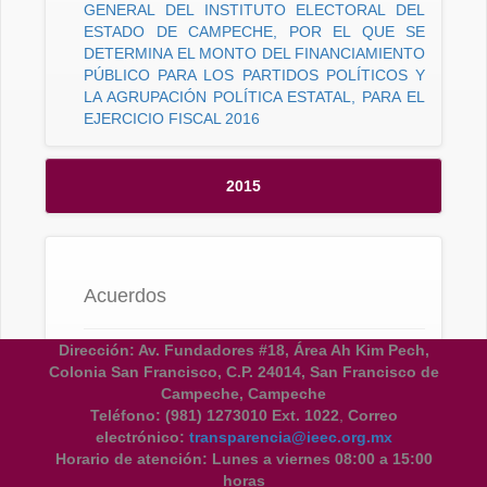
GENERAL DEL INSTITUTO ELECTORAL DEL
ESTADO DE CAMPECHE, POR EL QUE SE
DETERMINA EL MONTO DEL FINANCIAMIENTO
PÚBLICO PARA LOS PARTIDOS POLÍTICOS Y
LA AGRUPACIÓN POLÍTICA ESTATAL, PARA EL
EJERCICIO FISCAL 2016
2015
Acuerdos
Dirección: Av. Fundadores #18, Área Ah Kim Pech,
ACUERDO No. CG/04/15 DEL CONSEJO
Colonia San Francisco, C.P. 24014, San Francisco de
GENERAL DEL INSTITUTO ELECTORAL DEL
Campeche, Campeche
ESTADO DE CAMPECHE, POR EL QUE SE
Teléfono:
(981) 1273010 Ext. 1022
,
Correo
DETERMINA EL MONTO DEL FINANCIAMIENTO
electrónico:
transparencia@ieec.org.mx
PÚBLICO PARA LOS PARTIDOS POLÍTICOS; LA
Horario de atención:
Lunes a viernes 08:00 a 15:00
AGRUPACIÓN POLÍTICA ESTATAL Y, EN SU
horas