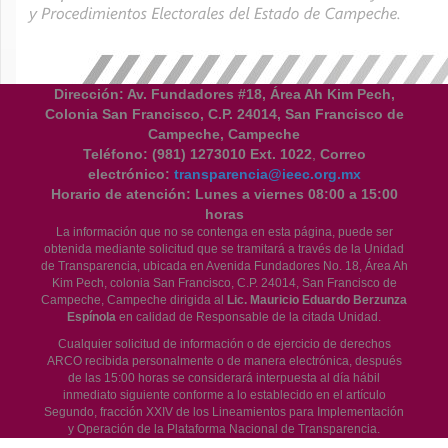
Dirección: Av. Fundadores #18, Área Ah Kim Pech,
Colonia San Francisco, C.P. 24014, San Francisco de
Campeche, Campeche
Teléfono:
(981) 1273010 Ext. 1022
,
Correo
electrónico:
transparencia@ieec.org.mx
Horario de atención:
Lunes a viernes 08:00 a 15:00
horas
La información que no se contenga en esta página, puede ser
obtenida mediante solicitud que se tramitará a través de la Unidad
de Transparencia, ubicada en Avenida Fundadores No. 18, Área Ah
Kim Pech, colonia San Francisco, C.P. 24014, San Francisco de
Campeche, Campeche dirigida al
Lic. Mauricio Eduardo Berzunza
Espínola
en calidad de Responsable de la citada Unidad.
Cualquier solicitud de información o de ejercicio de derechos
ARCO recibida personalmente o de manera electrónica, después
de las 15:00 horas se considerará interpuesta al día hábil
inmediato siguiente conforme a lo establecido en el artículo
Segundo, fracción XXIV de los Lineamientos para Implementación
y Operación de la Plataforma Nacional de Transparencia.