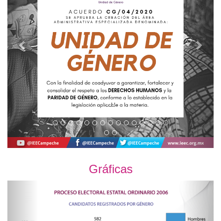
...
...
Gráficas
Previous
Next