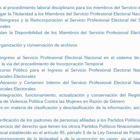
 al procedimiento laboral disciplinario para los miembros del Servicio
ar la Titularidad a los Miembros del Servicio Profesional Electoral Na
Reingreso y la Reincorporación al Servicio Profesional Electoral del
orales
lan la Disponibilidad de los Miembros del Servicio Profesional Elect
rganización y conservación de archivos
ingreso al Servicio Profesional Electoral Nacional en el sistema d
r la vía del procedimiento de Incorporación Temporal
urso Público para el Ingreso al Servicio Profesional Electoral Na
ocales Electorales
Ascenso y Certamen Interno del Servicio Profesional Electoral Na
ocales Electorales
integración, funcionamiento, actualización y conservación del Regi
 de Violencia Política Contra las Mujeres en Razón de Género
 en materia de clasificación y desclasificación de la información, as
rificación de los padrones de personas afiliadas a los Partidos Polític
ercicio del derecho que tienen los otrora Partidos Políticos Nnacionales
ocal establecido en el artículo 95, párrafo 5 de la Ley General de Partid
otorgamiento de la titularidad y de la promoción en rango, en el niv