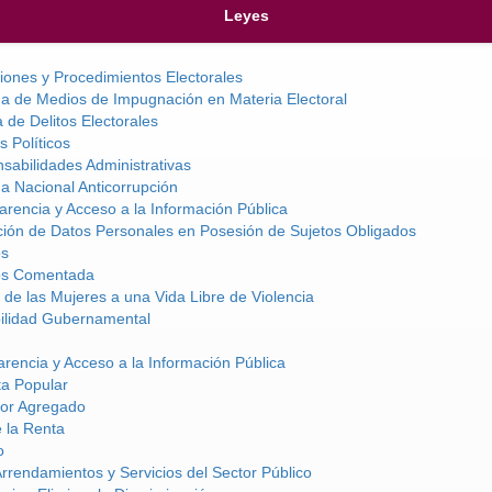
Leyes
ciones y Procedimientos Electorales
ma de Medios de Impugnación en Materia Electoral
 de Delitos Electorales
s Políticos
sabilidades Administrativas
a Nacional Anticorrupción
rencia y Acceso a la Información Pública
ción de Datos Personales en Posesión de Sujetos Obligados
os
vos Comentada
de las Mujeres a una Vida Libre de Violencia
ilidad Gubernamental
rencia y Acceso a la Información Pública
ta Popular
lor Agregado
 la Renta
o
Arrendamientos y Servicios del Sector Público