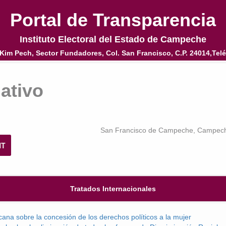
Portal de Transparencia
Portal de Transparencia
Instituto Electoral del Estado de Campeche
Instituto Electoral del Estado de Campeche
Kim Pech, Sector Fundadores, Col. San Francisco, C.P. 24014,Telé
Kim Pech, Sector Fundadores, Col. San Francisco, C.P. 24014,Telé
ativo
San Francisco de Campeche, Campech
NT
Tratados Internacionales
ana sobre la concesión de los derechos políticos a la mujer