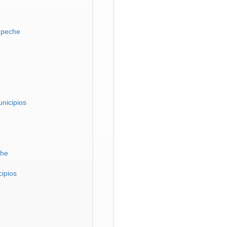
mpeche
nicipios
che
ipios