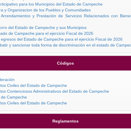
ticipativo para los Municipios del Estado de Campeche
ra y Organizacion de los Pueblos y Comunidades
, Arrendamientos y Prestación de Servicios Relacionados con Bien
horro del Estado de Campeche y sus Municipios
tado de Campeche para el ejercicio Fiscal de 2026
egresos del Estado de Campeche para el ejercicio Fiscal de 2026
batir y sancionar toda forma de discriminación en el estado de Campe
Códigos
deración
tos Civiles del Estado de Campeche
tos Contenciosos Administrativos del Estado de Campeche
do de Campeche
tos Civiles del Estado de Campeche
Reglamentos