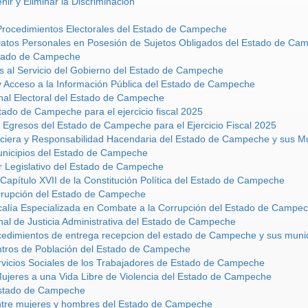
ir y Eliminar la Discriminación
 Procedimientos Electorales del Estado de Campeche
Datos Personales en Posesión de Sujetos Obligados del Estado de Ca
stado de Campeche
s al Servicio del Gobierno del Estado de Campeche
y Acceso a la Información Pública del Estado de Campeche
nal Electoral del Estado de Campeche
tado de Campeche para el ejercicio fiscal 2025
 Egresos del Estado de Campeche para el Ejercicio Fiscal 2025
nciera y Responsabilidad Hacendaria del Estado de Campeche y sus Mu
unicipios del Estado de Campeche
r Legislativo del Estado de Campeche
Capítulo XVII de la Constitución Política del Estado de Campeche
orrupción del Estado de Campeche
scalía Especializada en Combate a la Corrupción del Estado de Campe
nal de Justicia Administrativa del Estado de Campeche
cedimientos de entrega recepcion del estado de Campeche y sus munic
ntros de Población del Estado de Campeche
rvicios Sociales de los Trabajadores de Estado de Campeche
Mujeres a una Vida Libre de Violencia del Estado de Campeche
Estado de Campeche
entre mujeres y hombres del Estado de Campeche