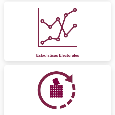
CANDIDATURA INDEPENDIENTES
CANDIDATURA INDEPENDIENTES
Estadisticas Electorales