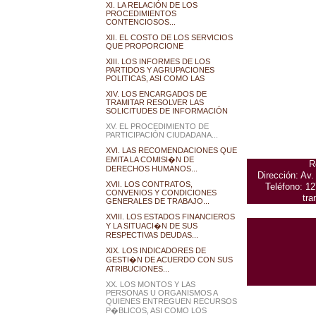
XI. LA RELACIÓN DE LOS
PROCEDIMIENTOS
CONTENCIOSOS...
XII. EL COSTO DE LOS SERVICIOS
QUE PROPORCIONE
XIII. LOS INFORMES DE LOS
PARTIDOS Y AGRUPACIONES
POLITICAS, ASI COMO LAS
XIV. LOS ENCARGADOS DE
TRAMITAR RESOLVER LAS
SOLICITUDES DE INFORMACIÓN
XV. EL PROCEDIMIENTO DE
PARTICIPACIÓN CIUDADANA...
XVI. LAS RECOMENDACIONES QUE
EMITA LA COMISI�N DE
R
DERECHOS HUMANOS...
Dirección: Av
XVII. LOS CONTRATOS,
Teléfono: 12
CONVENIOS Y CONDICIONES
tra
GENERALES DE TRABAJO...
XVIII. LOS ESTADOS FINANCIEROS
Y LA SITUACI�N DE SUS
RESPECTIVAS DEUDAS...
XIX. LOS INDICADORES DE
GESTI�N DE ACUERDO CON SUS
ATRIBUCIONES...
XX. LOS MONTOS Y LAS
PERSONAS U ORGANISMOS A
QUIENES ENTREGUEN RECURSOS
P�BLICOS, ASI COMO LOS