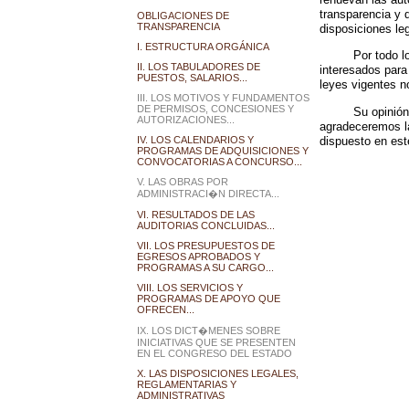
transparencia y d
OBLIGACIONES DE
TRANSPARENCIA
disposiciones leg
I. ESTRUCTURA ORGÁNICA
Por todo l
II. LOS TABULADORES DE
interesados para
PUESTOS, SALARIOS...
leyes vigentes n
III. LOS MOTIVOS Y FUNDAMENTOS
DE PERMISOS, CONCESIONES Y
Su opinión
AUTORIZACIONES...
agradeceremos la
dispuesto en es
IV. LOS CALENDARIOS Y
PROGRAMAS DE ADQUISICIONES Y
CONVOCATORIAS A CONCURSO...
V. LAS OBRAS POR
ADMINISTRACI�N DIRECTA...
VI. RESULTADOS DE LAS
AUDITORIAS CONCLUIDAS...
VII. LOS PRESUPUESTOS DE
EGRESOS APROBADOS Y
PROGRAMAS A SU CARGO...
VIII. LOS SERVICIOS Y
PROGRAMAS DE APOYO QUE
OFRECEN...
IX. LOS DICT�MENES SOBRE
INICIATIVAS QUE SE PRESENTEN
EN EL CONGRESO DEL ESTADO
X. LAS DISPOSICIONES LEGALES,
REGLAMENTARIAS Y
ADMINISTRATIVAS