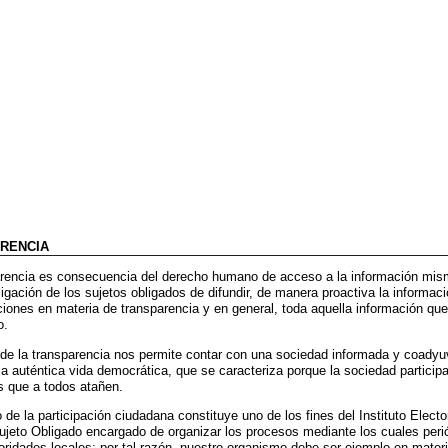
RENCIA
arencia es consecuencia del derecho humano de acceso a la información mi
igación de los sujetos obligados de difundir, de manera proactiva la informaci
aciones en materia de transparencia y en general, toda aquella información qu
o.
 de la transparencia nos permite contar con una sociedad informada y coadyu
la auténtica vida democrática, que se caracteriza porque la sociedad particip
s que a todos atañen.
 de la participación ciudadana constituye uno de los fines del Instituto Electo
eto Obligado encargado de organizar los procesos mediante los cuales per
oridades locales; por tal razón, nuestro organismo debe ser ejemplo en mater