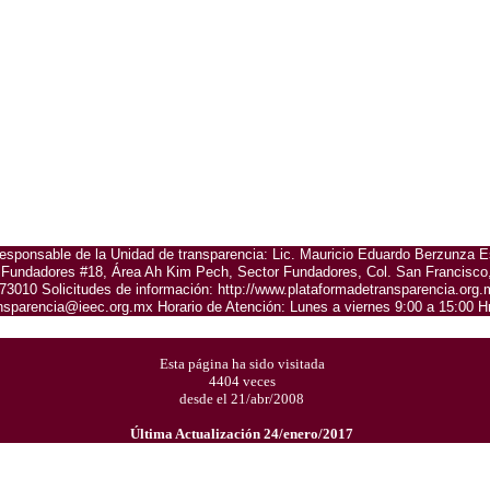
esponsable de la Unidad de transparencia: Lic. Mauricio Eduardo Berzunza E
. Fundadores #18, Área Ah Kim Pech, Sector Fundadores, Col. San Francisco,
73010 Solicitudes de información: http://www.plataformadetransparencia.org.
nsparencia@ieec.org.mx Horario de Atención: Lunes a viernes 9:00 a 15:00 H
Esta página ha sido visitada
4404 veces
desde el 21/abr/2008
Última Actualización 24/enero/2017