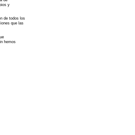
pios y
ón de todos los
ciones que las
que
fin hemos