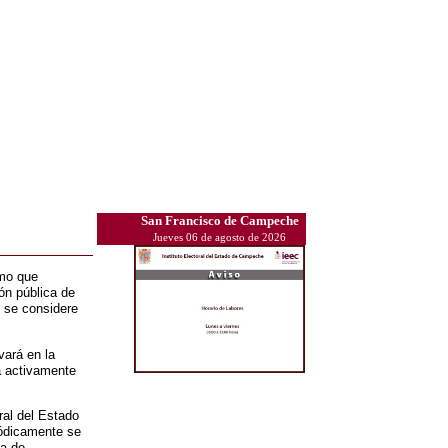
San Francisco de Campeche
Jueves 06 de agosto de 2026
smo que
ón pública de
e se considere
vará en la
a activamente
ral del Estado
iódicamente se
ia de