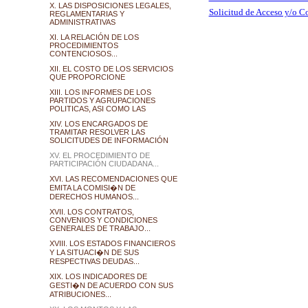
X. LAS DISPOSICIONES LEGALES,
Solicitud de Acceso y/o C
REGLAMENTARIAS Y
ADMINISTRATIVAS
XI. LA RELACIÓN DE LOS
PROCEDIMIENTOS
CONTENCIOSOS...
XII. EL COSTO DE LOS SERVICIOS
QUE PROPORCIONE
XIII. LOS INFORMES DE LOS
PARTIDOS Y AGRUPACIONES
POLITICAS, ASI COMO LAS
XIV. LOS ENCARGADOS DE
TRAMITAR RESOLVER LAS
SOLICITUDES DE INFORMACIÓN
XV. EL PROCEDIMIENTO DE
PARTICIPACIÓN CIUDADANA...
XVI. LAS RECOMENDACIONES QUE
EMITA LA COMISI�N DE
DERECHOS HUMANOS...
XVII. LOS CONTRATOS,
CONVENIOS Y CONDICIONES
GENERALES DE TRABAJO...
XVIII. LOS ESTADOS FINANCIEROS
Y LA SITUACI�N DE SUS
RESPECTIVAS DEUDAS...
XIX. LOS INDICADORES DE
GESTI�N DE ACUERDO CON SUS
ATRIBUCIONES...