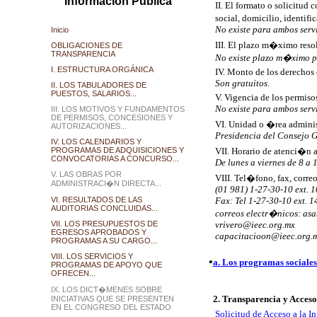
Información Pública
II. El formato o solicitud
social, domicilio, identific
No existe para ambos servi
Inicio
III. El plazo m�ximo resol
OBLIGACIONES DE
TRANSPARENCIA
No existe plazo m�ximo p
I. ESTRUCTURA ORGÁNICA
IV. Monto de los derechos o
Son gratuitos.
II. LOS TABULADORES DE
PUESTOS, SALARIOS...
V. Vigencia de los permisos,
No existe para ambos servi
III. LOS MOTIVOS Y FUNDAMENTOS
DE PERMISOS, CONCESIONES Y
VI. Unidad o �rea administ
AUTORIZACIONES...
Presidencia del Consejo G
IV. LOS CALENDARIOS Y
PROGRAMAS DE ADQUISICIONES Y
VII. Horario de atenci�n 
CONVOCATORIAS A CONCURSO...
De lunes a viernes de 8 a 
V. LAS OBRAS POR
VIII. Tel�fono, fax, correo
ADMINISTRACI�N DIRECTA...
(01 981) 1-27-30-10 ext. 1
VI. RESULTADOS DE LAS
Fax: Tel 1-27-30-10 ext. 1
AUDITORIAS CONCLUIDAS...
correos electr�nicos: as
VII. LOS PRESUPUESTOS DE
vrivero@ieec.org.mx
EGRESOS APROBADOS Y
capacitacioon@ieec.org.
PROGRAMAS A SU CARGO...
VIII. LOS SERVICIOS Y
•
a. Los programas sociales
PROGRAMAS DE APOYO QUE
OFRECEN...
IX. LOS DICT�MENES SOBRE
2. Transparencia y Acces
INICIATIVAS QUE SE PRESENTEN
EN EL CONGRESO DEL ESTADO
Solicitud de Acceso a la 