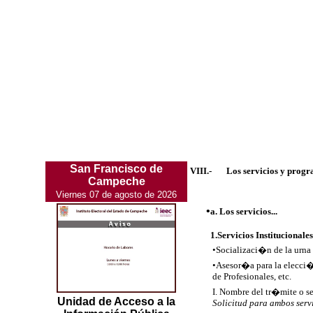
San Francisco de
VIII.-
Los servicios y progr
Campeche
Viernes 07 de agosto de 2026
•
a. Los servicios...
1.Servicios Instituciona
•
Socializaci�n de la urna
•
Asesor�a para la elecci�n
de Profesionales, etc.
I. Nombre del tr�mite o se
Unidad de Acceso a la
Solicitud para ambos serv