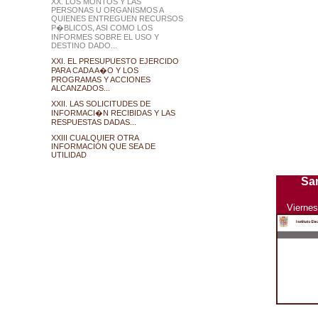
XX. LOS MONTOS Y LAS
PERSONAS U ORGANISMOS A
QUIENES ENTREGUEN RECURSOS
P�BLICOS, ASI COMO LOS
INFORMES SOBRE EL USO Y
DESTINO DADO...
XXI. EL PRESUPUESTO EJERCIDO
PARA CADA A�O Y LOS
PROGRAMAS Y ACCIONES
ALCANZADOS...
XXII. LAS SOLICITUDES DE
INFORMACI�N RECIBIDAS Y LAS
RESPUESTAS DADAS...
XXIII CUALQUIER OTRA
INFORMACIÓN QUE SEA DE
UTILIDAD
Sa
Viernes