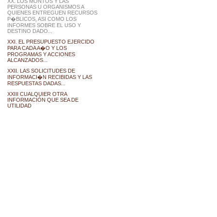
XX. LOS MONTOS Y LAS
PERSONAS U ORGANISMOS A
QUIENES ENTREGUEN RECURSOS
P�BLICOS, ASI COMO LOS
INFORMES SOBRE EL USO Y
DESTINO DADO...
XXI. EL PRESUPUESTO EJERCIDO
PARA CADA A�O Y LOS
PROGRAMAS Y ACCIONES
ALCANZADOS...
XXII. LAS SOLICITUDES DE
INFORMACI�N RECIBIDAS Y LAS
RESPUESTAS DADAS...
XXIII CUALQUIER OTRA
INFORMACIÓN QUE SEA DE
UTILIDAD