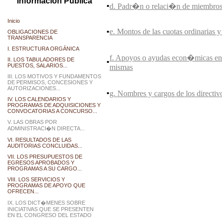
Información Pública
•
d. Padr�n o relaci�n de miembros d
Inicio
•
e. Montos de las cuotas ordinarias y 
OBLIGACIONES DE
TRANSPARENCIA
I. ESTRUCTURA ORGÁNICA
f. Apoyos o ayudas econ�micas entre
II. LOS TABULADORES DE
•
PUESTOS, SALARIOS...
mismas
III. LOS MOTIVOS Y FUNDAMENTOS
DE PERMISOS, CONCESIONES Y
AUTORIZACIONES...
•
g. Nombres y cargos de los directiv
IV. LOS CALENDARIOS Y
PROGRAMAS DE ADQUISICIONES Y
CONVOCATORIAS A CONCURSO...
V. LAS OBRAS POR
ADMINISTRACI�N DIRECTA...
VI. RESULTADOS DE LAS
AUDITORIAS CONCLUIDAS...
VII. LOS PRESUPUESTOS DE
EGRESOS APROBADOS Y
PROGRAMAS A SU CARGO...
VIII. LOS SERVICIOS Y
PROGRAMAS DE APOYO QUE
OFRECEN...
IX. LOS DICT�MENES SOBRE
INICIATIVAS QUE SE PRESENTEN
EN EL CONGRESO DEL ESTADO