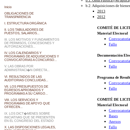
b.1. Obra Pública (No aplica
b.2. Adquisiciones de bienes
Inicio
2013
OBLIGACIONES DE
2012
TRANSPARENCIA
I. ESTRUCTURA ORGÁNICA
COMITÉ DE LICIT
II. LOS TABULADORES DE
Material Electoral
PUESTOS, SALARIOS...
Convocatori
III. LOS MOTIVOS Y FUNDAMENTOS
DE PERMISOS, CONCESIONES Y
Fallo
AUTORIZACIONES...
IV. LOS CALENDARIOS Y
Documentación Elec
PROGRAMAS DE ADQUISICIONES Y
CONVOCATORIAS A CONCURSO...
Convocatori
Fallo
V. LAS OBRAS POR
ADMINISTRACI�N DIRECTA...
VI. RESULTADOS DE LAS
Programa de Result
AUDITORIAS CONCLUIDAS...
Convocatori
VII. LOS PRESUPUESTOS DE
Fallo
EGRESOS APROBADOS Y
PROGRAMAS A SU CARGO...
COMITÉ DE LICIT
VIII. LOS SERVICIOS Y
PROGRAMAS DE APOYO QUE
Material Electoral
OFRECEN...
Convocatori
IX. LOS DICT�MENES SOBRE
Bases
INICIATIVAS QUE SE PRESENTEN
EN EL CONGRESO DEL ESTADO
Anexos
Fallo
X. LAS DISPOSICIONES LEGALES,