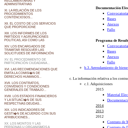
REGLAMENTARIAS Y
ADMINISTRATIVAS
Documentación Elec
XI. LA RELACIÓN DE LOS
Convocatori
PROCEDIMIENTOS
CONTENCIOSOS...
Bases
XII. EL COSTO DE LOS SERVICIOS
Anexos
QUE PROPORCIONE
Fallo
XIII. LOS INFORMES DE LOS
PARTIDOS Y AGRUPACIONES
POLITICAS, ASI COMO LAS
Programa de Result
Convocatori
XIV. LOS ENCARGADOS DE
TRAMITAR RESOLVER LAS
Bases
SOLICITUDES DE INFORMACIÓN
Anexos
XV. EL PROCEDIMIENTO DE
Fallo
PARTICIPACIÓN CIUDADANA...
b.3. Arrendamiento de bien
XVI. LAS RECOMENDACIONES QUE
EMITA LA COMISI�N DE
DERECHOS HUMANOS...
La información relativa a los contr
XVII. LOS CONTRATOS,
c.1. Adquisiciones
CONVENIOS Y CONDICIONES
2015
GENERALES DE TRABAJO...
Material Elec
XVIII. LOS ESTADOS FINANCIEROS
Y LA SITUACI�N DE SUS
Documentació
RESPECTIVAS DEUDAS...
2014
XIX. LOS INDICADORES DE
2013
GESTI�N DE ACUERDO CON SUS
2012
ATRIBUCIONES...
Contrato de M
XX. LOS MONTOS Y LAS
PERSONAS U ORGANISMOS A
Contrato de 