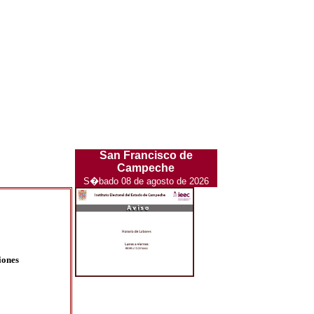
San Francisco de
Campeche
S�bado 08 de agosto de 2026
iones