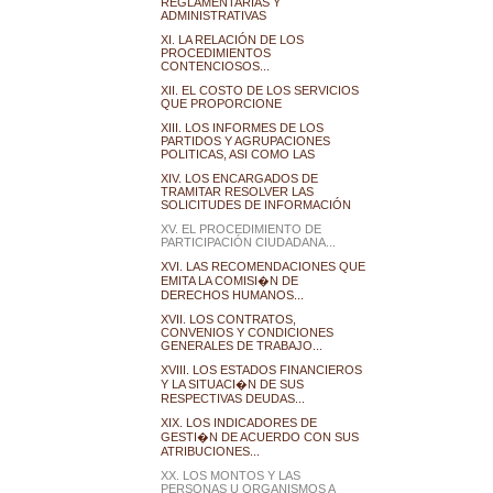
REGLAMENTARIAS Y
ADMINISTRATIVAS
XI. LA RELACIÓN DE LOS
PROCEDIMIENTOS
CONTENCIOSOS...
XII. EL COSTO DE LOS SERVICIOS
QUE PROPORCIONE
XIII. LOS INFORMES DE LOS
PARTIDOS Y AGRUPACIONES
POLITICAS, ASI COMO LAS
XIV. LOS ENCARGADOS DE
TRAMITAR RESOLVER LAS
SOLICITUDES DE INFORMACIÓN
XV. EL PROCEDIMIENTO DE
PARTICIPACIÓN CIUDADANA...
XVI. LAS RECOMENDACIONES QUE
EMITA LA COMISI�N DE
DERECHOS HUMANOS...
XVII. LOS CONTRATOS,
CONVENIOS Y CONDICIONES
GENERALES DE TRABAJO...
XVIII. LOS ESTADOS FINANCIEROS
Y LA SITUACI�N DE SUS
RESPECTIVAS DEUDAS...
XIX. LOS INDICADORES DE
GESTI�N DE ACUERDO CON SUS
ATRIBUCIONES...
XX. LOS MONTOS Y LAS
PERSONAS U ORGANISMOS A