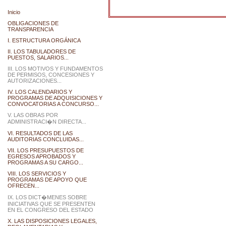
Inicio
OBLIGACIONES DE
TRANSPARENCIA
I. ESTRUCTURA ORGÁNICA
II. LOS TABULADORES DE
PUESTOS, SALARIOS...
III. LOS MOTIVOS Y FUNDAMENTOS
DE PERMISOS, CONCESIONES Y
AUTORIZACIONES...
IV. LOS CALENDARIOS Y
PROGRAMAS DE ADQUISICIONES Y
CONVOCATORIAS A CONCURSO...
V. LAS OBRAS POR
ADMINISTRACI�N DIRECTA...
VI. RESULTADOS DE LAS
AUDITORIAS CONCLUIDAS...
VII. LOS PRESUPUESTOS DE
EGRESOS APROBADOS Y
PROGRAMAS A SU CARGO...
VIII. LOS SERVICIOS Y
PROGRAMAS DE APOYO QUE
OFRECEN...
IX. LOS DICT�MENES SOBRE
INICIATIVAS QUE SE PRESENTEN
EN EL CONGRESO DEL ESTADO
X. LAS DISPOSICIONES LEGALES,