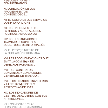
REGLAMENTARIAS Y
ADMINISTRATIVAS
XI. LA RELACIÓN DE LOS
PROCEDIMIENTOS
CONTENCIOSOS...
XII. EL COSTO DE LOS SERVICIOS
QUE PROPORCIONE
XIII. LOS INFORMES DE LOS
PARTIDOS Y AGRUPACIONES
POLITICAS, ASI COMO LAS
XIV. LOS ENCARGADOS DE
TRAMITAR RESOLVER LAS
SOLICITUDES DE INFORMACIÓN
XV. EL PROCEDIMIENTO DE
PARTICIPACIÓN CIUDADANA...
XVI. LAS RECOMENDACIONES QUE
EMITA LA COMISI�N DE
DERECHOS HUMANOS...
XVII. LOS CONTRATOS,
CONVENIOS Y CONDICIONES
GENERALES DE TRABAJO...
XVIII. LOS ESTADOS FINANCIEROS
Y LA SITUACI�N DE SUS
RESPECTIVAS DEUDAS...
XIX. LOS INDICADORES DE
GESTI�N DE ACUERDO CON SUS
ATRIBUCIONES...
XX. LOS MONTOS Y LAS
PERSONAS U ORGANISMOS A