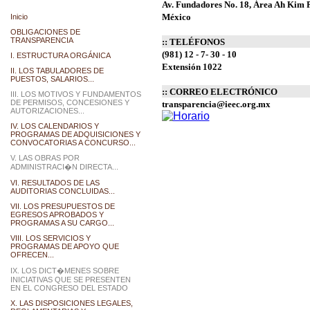
Av. Fundadores No. 18, Área Ah Kim P
México
Inicio
OBLIGACIONES DE
TRANSPARENCIA
:: TELÉFONOS
(981) 12 - 7- 30 - 10
I. ESTRUCTURA ORGÁNICA
Extensión 1022
II. LOS TABULADORES DE
PUESTOS, SALARIOS...
:: CORREO ELECTRÓNICO
III. LOS MOTIVOS Y FUNDAMENTOS
DE PERMISOS, CONCESIONES Y
transparencia@ieec.org.mx
AUTORIZACIONES...
IV. LOS CALENDARIOS Y
PROGRAMAS DE ADQUISICIONES Y
CONVOCATORIAS A CONCURSO...
V. LAS OBRAS POR
ADMINISTRACI�N DIRECTA...
VI. RESULTADOS DE LAS
AUDITORIAS CONCLUIDAS...
VII. LOS PRESUPUESTOS DE
EGRESOS APROBADOS Y
PROGRAMAS A SU CARGO...
VIII. LOS SERVICIOS Y
PROGRAMAS DE APOYO QUE
OFRECEN...
IX. LOS DICT�MENES SOBRE
INICIATIVAS QUE SE PRESENTEN
EN EL CONGRESO DEL ESTADO
X. LAS DISPOSICIONES LEGALES,