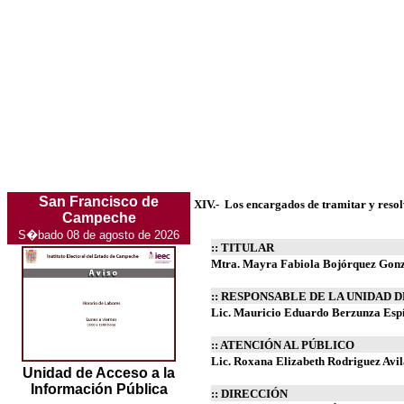
San Francisco de
XIV.-
Los encargados de tramitar y resol
Campeche
S�bado 08 de agosto de 2026
:: TITULAR
Mtra. Mayra Fabiola Bojórquez Gonz
:: RESPONSABLE DE LA UNIDAD 
Lic. Mauricio Eduardo Berzunza Esp
:: ATENCIÓN AL PÚBLICO
Lic. Roxana Elizabeth Rodriguez Avil
Unidad de Acceso a la
Información Pública
:: DIRECCIÓN