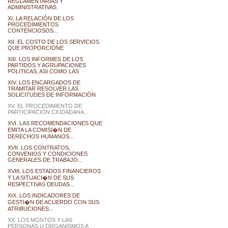
REGLAMENTARIAS Y
ADMINISTRATIVAS
XI. LA RELACIÓN DE LOS
PROCEDIMIENTOS
CONTENCIOSOS...
XII. EL COSTO DE LOS SERVICIOS
QUE PROPORCIONE
XIII. LOS INFORMES DE LOS
PARTIDOS Y AGRUPACIONES
POLITICAS, ASI COMO LAS
XIV. LOS ENCARGADOS DE
TRAMITAR RESOLVER LAS
SOLICITUDES DE INFORMACIÓN
XV. EL PROCEDIMIENTO DE
PARTICIPACIÓN CIUDADANA...
XVI. LAS RECOMENDACIONES QUE
EMITA LA COMISI�N DE
DERECHOS HUMANOS...
XVII. LOS CONTRATOS,
CONVENIOS Y CONDICIONES
GENERALES DE TRABAJO...
XVIII. LOS ESTADOS FINANCIEROS
Y LA SITUACI�N DE SUS
RESPECTIVAS DEUDAS...
XIX. LOS INDICADORES DE
GESTI�N DE ACUERDO CON SUS
ATRIBUCIONES...
XX. LOS MONTOS Y LAS
PERSONAS U ORGANISMOS A