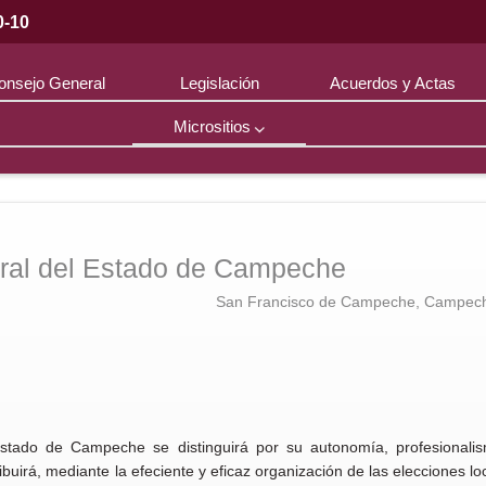
0-10
onsejo General
Legislación
Acuerdos y Actas
Micrositios
Educación
Cívica
toral del Estado de Campeche
San Francisco de Campeche, Campech
l Estado de Campeche se distinguirá por su autonomía, profesionalis
ibuirá, mediante la efeciente y eficaz organización de las elecciones loc