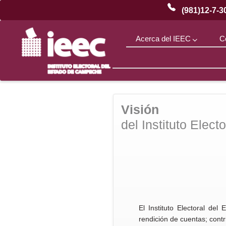
(981)12-7-3
Acerca del IEEC
C
¿Qué
es
el
Visión
IEEC?
del Instituto Elec
El Instituto Electoral de
rendición de cuentas; contr