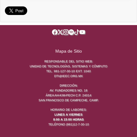
Mapa de Sitio
RESPONSABLE DEL SITIO WEB:
UNIDAD DE TECNOLOGÍAS, SISTEMAS Y CÓMPUTO
TEL. 981-127-30-10 EXT. 1040
DTI@IEEC.ORG.MX
DIRECCIÓN:
AV. FUNDADORES NO. 18
ÁREA AH-KIM-PECH C.P. 24014
SAN FRANCISCO DE CAMPECHE, CAMP.
HORARIO DE LABORES:
LUNES A VIERNES
8:00 A 15:00 HORAS
TELÉFONO (981)12-7-30-10