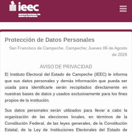
INICIO
INICIO
Protección de Datos Personales
CONSEJO GENERAL
CONSEJO GENERAL
San Francisco de Campeche, Campeche; Jueves 06 de Agosto
LEGISLACIÓN
LEGISLACIÓN
de 2026
AVISO DE PRIVACIDAD
ACUERDOS Y ACTAS
ACUERDOS Y ACTAS
El Instituto Electoral del Estado de Campeche (IEEC) le informa
que sus datos personales y demás información que pueda ser
RESULTADOS ELECTORALES
RESULTADOS ELECTORALES
usada para identificarle serán recopilados directamente en
nuestras bases de datos y usados exclusivamente para los fines
DIRECTORIO
DIRECTORIO
propios de la institución.
EDUCACIÓN CÍVICA
EDUCACIÓN CÍVICA
Sus datos personales serán utilizados para llevar a cabo la
organización de las elecciones locales, en términos de la
GÉNERO Y DERECHOS HUMANOS
GÉNERO Y DERECHOS HUMANOS
Constitución Federal, de las leyes generales, de la Constitución
Estatal, de la Ley de Instituciones Electorales del Estado de