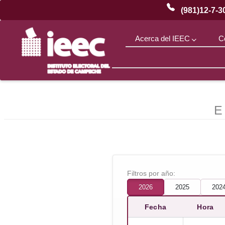
(981)12-7-3
Acerca del IEEC
C
¿Qué
es
el
E
IEEC?
Filtros por año:
2026
2025
202
Fecha
Hora