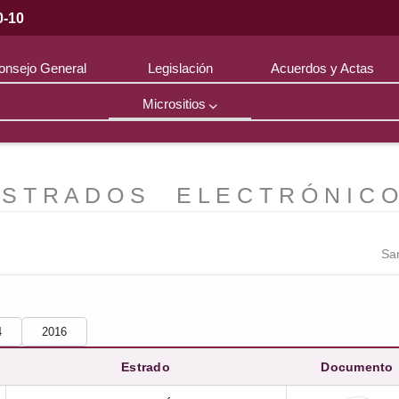
0-10
onsejo General
Legislación
Acuerdos y Actas
Micrositios
Educación
Cívica
 S T R A D O S E L E C T R Ó N I C O
Sa
4
2016
Estrado
Documento