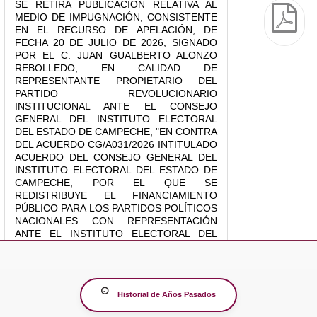
SE RETIRA PUBLICACIÓN RELATIVA AL
MEDIO DE IMPUGNACIÓN, CONSISTENTE
EN EL RECURSO DE APELACIÓN, DE
FECHA 20 DE JULIO DE 2026, SIGNADO
POR EL C. JUAN GUALBERTO ALONZO
REBOLLEDO, EN CALIDAD DE
REPRESENTANTE PROPIETARIO DEL
PARTIDO REVOLUCIONARIO
INSTITUCIONAL ANTE EL CONSEJO
GENERAL DEL INSTITUTO ELECTORAL
DEL ESTADO DE CAMPECHE, "EN CONTRA
DEL ACUERDO CG/A031/2026 INTITULADO
ACUERDO DEL CONSEJO GENERAL DEL
INSTITUTO ELECTORAL DEL ESTADO DE
CAMPECHE, POR EL QUE SE
REDISTRIBUYE EL FINANCIAMIENTO
PÚBLICO PARA LOS PARTIDOS POLÍTICOS
NACIONALES CON REPRESENTACIÓN
ANTE EL INSTITUTO ELECTORAL DEL
ESTADO DE CAMPECHE,
CORRESPONDIENTE AL SEGUNDO
SEMESTRE DEL AÑO 2026, DERIVADO DE
LA APROBACIÓN DEL REGISTRO DEL
Historial de Años Pasados
PARTIDO POLÍTICO NACIONAL
DENOMINADO "PARTIDO PAZ" (SIC).