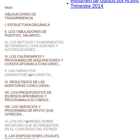
Resumen de Gastos por Activida
•
Trimestre 2014
Inicio
OBLIGACIONES DE
TRANSPARENCIA
I. ESTRUCTURA ORGÁNICA
II. LOS TABULADORES DE
PUESTOS, SALARIOS...
III. LOS MOTIVOS Y FUNDAMENTOS
DE PERMISOS, CONCESIONES Y
AUTORIZACIONES...
IV. LOS CALENDARIOS Y
PROGRAMAS DE ADQUISICIONES Y
CONVOCATORIAS A CONCURSO...
V. LAS OBRAS POR
ADMINISTRACI�N DIRECTA...
VI. RESULTADOS DE LAS
AUDITORIAS CONCLUIDAS...
VII. LOS PRESUPUESTOS DE
EGRESOS APROBADOS Y
PROGRAMAS A SU CARGO...
VIII. LOS SERVICIOS Y
PROGRAMAS DE APOYO QUE
OFRECEN...
IX. LOS DICT�MENES SOBRE
INICIATIVAS QUE SE PRESENTEN
EN EL CONGRESO DEL ESTADO
X. LAS DISPOSICIONES LEGALES,