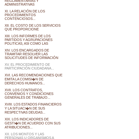
REGLAMENTARIAS Y
ADMINISTRATIVAS
XI. LA RELACIÓN DE LOS
PROCEDIMIENTOS
CONTENCIOSOS...
XII. EL COSTO DE LOS SERVICIOS
QUE PROPORCIONE
XIII. LOS INFORMES DE LOS
PARTIDOS Y AGRUPACIONES
POLITICAS, ASI COMO LAS
XIV. LOS ENCARGADOS DE
TRAMITAR RESOLVER LAS
SOLICITUDES DE INFORMACIÓN
XV. EL PROCEDIMIENTO DE
PARTICIPACIÓN CIUDADANA...
XVI. LAS RECOMENDACIONES QUE
EMITA LA COMISI�N DE
DERECHOS HUMANOS...
XVII. LOS CONTRATOS,
CONVENIOS Y CONDICIONES
GENERALES DE TRABAJO...
XVIII. LOS ESTADOS FINANCIEROS
Y LA SITUACI�N DE SUS
RESPECTIVAS DEUDAS...
XIX. LOS INDICADORES DE
GESTI�N DE ACUERDO CON SUS
ATRIBUCIONES...
XX. LOS MONTOS Y LAS
PERSONAS U ORGANISMOS A