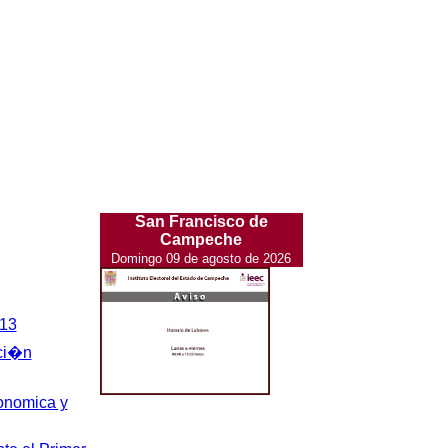
San Francisco de
Campeche
Domingo 09 de agosto de 2026
013
aci�n
onomica y