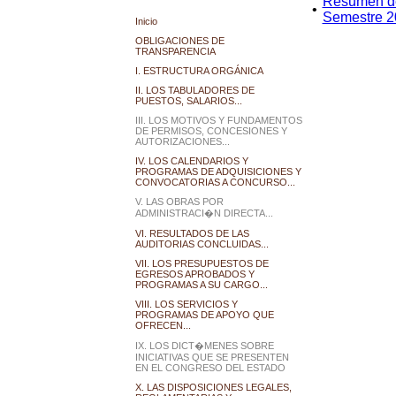
Resumen de 
•
Semestre 2
Inicio
OBLIGACIONES DE
TRANSPARENCIA
I. ESTRUCTURA ORGÁNICA
II. LOS TABULADORES DE
PUESTOS, SALARIOS...
III. LOS MOTIVOS Y FUNDAMENTOS
DE PERMISOS, CONCESIONES Y
AUTORIZACIONES...
IV. LOS CALENDARIOS Y
PROGRAMAS DE ADQUISICIONES Y
CONVOCATORIAS A CONCURSO...
V. LAS OBRAS POR
ADMINISTRACI�N DIRECTA...
VI. RESULTADOS DE LAS
AUDITORIAS CONCLUIDAS...
VII. LOS PRESUPUESTOS DE
EGRESOS APROBADOS Y
PROGRAMAS A SU CARGO...
VIII. LOS SERVICIOS Y
PROGRAMAS DE APOYO QUE
OFRECEN...
IX. LOS DICT�MENES SOBRE
INICIATIVAS QUE SE PRESENTEN
EN EL CONGRESO DEL ESTADO
X. LAS DISPOSICIONES LEGALES,