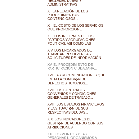
REGLAMENTARIAS Y
ADMINISTRATIVAS
XI. LA RELACIÓN DE LOS
PROCEDIMIENTOS
CONTENCIOSOS...
XII. EL COSTO DE LOS SERVICIOS
QUE PROPORCIONE
XIII. LOS INFORMES DE LOS
PARTIDOS Y AGRUPACIONES
POLITICAS, ASI COMO LAS
XIV. LOS ENCARGADOS DE
TRAMITAR RESOLVER LAS
SOLICITUDES DE INFORMACIÓN
XV. EL PROCEDIMIENTO DE
PARTICIPACIÓN CIUDADANA...
XVI. LAS RECOMENDACIONES QUE
EMITA LA COMISI�N DE
DERECHOS HUMANOS...
XVII. LOS CONTRATOS,
CONVENIOS Y CONDICIONES
GENERALES DE TRABAJO...
XVIII. LOS ESTADOS FINANCIEROS
Y LA SITUACI�N DE SUS
RESPECTIVAS DEUDAS...
XIX. LOS INDICADORES DE
GESTI�N DE ACUERDO CON SUS
ATRIBUCIONES...
XX. LOS MONTOS Y LAS
PERSONAS U ORGANISMOS A