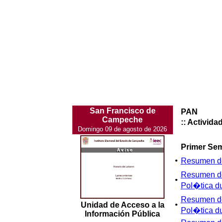
San Francisco de
PAN
Campeche
:: Activid
Domingo 09 de agosto de 2026
Primer Se
•
Resumen de
Resumen de
•
Pol�tica du
Resumen de
•
Unidad de Acceso a la
Pol�tica du
Información Pública