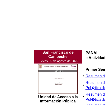
San Francisco de
PANAL
Campeche
:: Activid
Jueves 06 de agosto de 2026
Primer Se
•
Resumen de
Resumen de
•
Pol�tica du
Resumen de
•
Unidad de Acceso a la
Pol�tica du
Información Pública