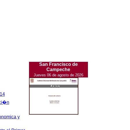
San Francisco de
Campeche
Jueves 06 de agosto de 2026
014
aci�n
onomica y