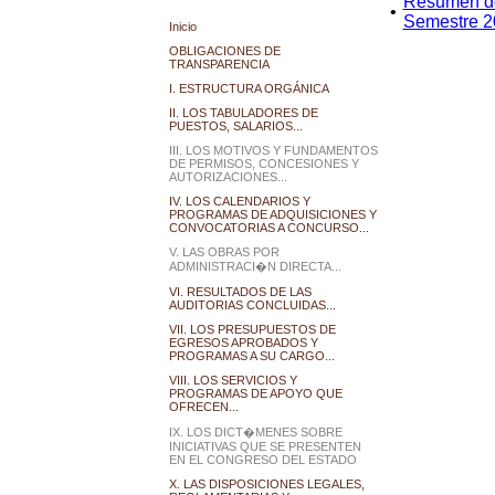
Resumen de 
•
Semestre 2
Inicio
OBLIGACIONES DE
TRANSPARENCIA
I. ESTRUCTURA ORGÁNICA
II. LOS TABULADORES DE
PUESTOS, SALARIOS...
III. LOS MOTIVOS Y FUNDAMENTOS
DE PERMISOS, CONCESIONES Y
AUTORIZACIONES...
IV. LOS CALENDARIOS Y
PROGRAMAS DE ADQUISICIONES Y
CONVOCATORIAS A CONCURSO...
V. LAS OBRAS POR
ADMINISTRACI�N DIRECTA...
VI. RESULTADOS DE LAS
AUDITORIAS CONCLUIDAS...
VII. LOS PRESUPUESTOS DE
EGRESOS APROBADOS Y
PROGRAMAS A SU CARGO...
VIII. LOS SERVICIOS Y
PROGRAMAS DE APOYO QUE
OFRECEN...
IX. LOS DICT�MENES SOBRE
INICIATIVAS QUE SE PRESENTEN
EN EL CONGRESO DEL ESTADO
X. LAS DISPOSICIONES LEGALES,