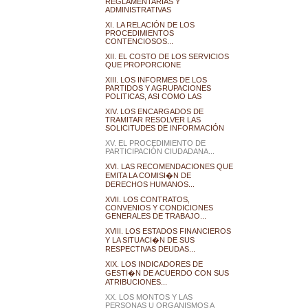
REGLAMENTARIAS Y
ADMINISTRATIVAS
XI. LA RELACIÓN DE LOS
PROCEDIMIENTOS
CONTENCIOSOS...
XII. EL COSTO DE LOS SERVICIOS
QUE PROPORCIONE
XIII. LOS INFORMES DE LOS
PARTIDOS Y AGRUPACIONES
POLITICAS, ASI COMO LAS
XIV. LOS ENCARGADOS DE
TRAMITAR RESOLVER LAS
SOLICITUDES DE INFORMACIÓN
XV. EL PROCEDIMIENTO DE
PARTICIPACIÓN CIUDADANA...
XVI. LAS RECOMENDACIONES QUE
EMITA LA COMISI�N DE
DERECHOS HUMANOS...
XVII. LOS CONTRATOS,
CONVENIOS Y CONDICIONES
GENERALES DE TRABAJO...
XVIII. LOS ESTADOS FINANCIEROS
Y LA SITUACI�N DE SUS
RESPECTIVAS DEUDAS...
XIX. LOS INDICADORES DE
GESTI�N DE ACUERDO CON SUS
ATRIBUCIONES...
XX. LOS MONTOS Y LAS
PERSONAS U ORGANISMOS A