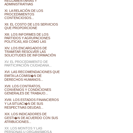
REGLAMENTARIAS Y
ADMINISTRATIVAS
XI. LA RELACIÓN DE LOS
PROCEDIMIENTOS
CONTENCIOSOS...
XII. EL COSTO DE LOS SERVICIOS
QUE PROPORCIONE
XIII. LOS INFORMES DE LOS
PARTIDOS Y AGRUPACIONES
POLITICAS, ASI COMO LAS
XIV. LOS ENCARGADOS DE
TRAMITAR RESOLVER LAS
SOLICITUDES DE INFORMACIÓN
XV. EL PROCEDIMIENTO DE
PARTICIPACIÓN CIUDADANA...
XVI. LAS RECOMENDACIONES QUE
EMITA LA COMISI�N DE
DERECHOS HUMANOS...
XVII. LOS CONTRATOS,
CONVENIOS Y CONDICIONES
GENERALES DE TRABAJO...
XVIII. LOS ESTADOS FINANCIEROS
Y LA SITUACI�N DE SUS
RESPECTIVAS DEUDAS...
XIX. LOS INDICADORES DE
GESTI�N DE ACUERDO CON SUS
ATRIBUCIONES...
XX. LOS MONTOS Y LAS
PERSONAS U ORGANISMOS A