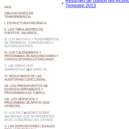
Resumen de Gastos por Activida
•
Trimestre 2013
Inicio
OBLIGACIONES DE
TRANSPARENCIA
I. ESTRUCTURA ORGÁNICA
II. LOS TABULADORES DE
PUESTOS, SALARIOS...
III. LOS MOTIVOS Y FUNDAMENTOS
DE PERMISOS, CONCESIONES Y
AUTORIZACIONES...
IV. LOS CALENDARIOS Y
PROGRAMAS DE ADQUISICIONES Y
CONVOCATORIAS A CONCURSO...
V. LAS OBRAS POR
ADMINISTRACI�N DIRECTA...
VI. RESULTADOS DE LAS
AUDITORIAS CONCLUIDAS...
VII. LOS PRESUPUESTOS DE
EGRESOS APROBADOS Y
PROGRAMAS A SU CARGO...
VIII. LOS SERVICIOS Y
PROGRAMAS DE APOYO QUE
OFRECEN...
IX. LOS DICT�MENES SOBRE
INICIATIVAS QUE SE PRESENTEN
EN EL CONGRESO DEL ESTADO
X. LAS DISPOSICIONES LEGALES,