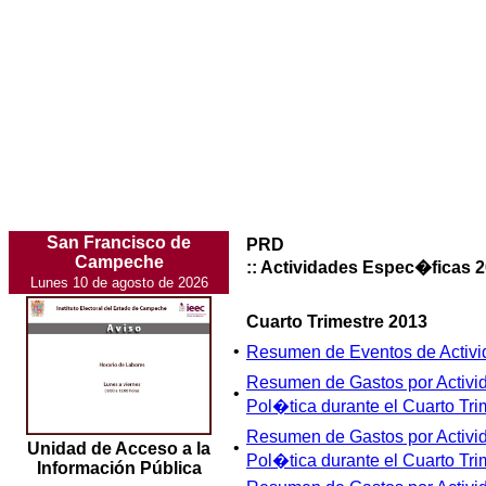
San Francisco de
PRD
Campeche
:: Actividades Espec�ficas 
Lunes 10 de agosto de 2026
Cuarto Trimestre 2013
•
Resumen de Eventos de Activi
Resumen de Gastos por Activi
•
Pol�tica durante el Cuarto Tri
Resumen de Gastos por Activi
•
Unidad de Acceso a la
Pol�tica durante el Cuarto Tri
Información Pública