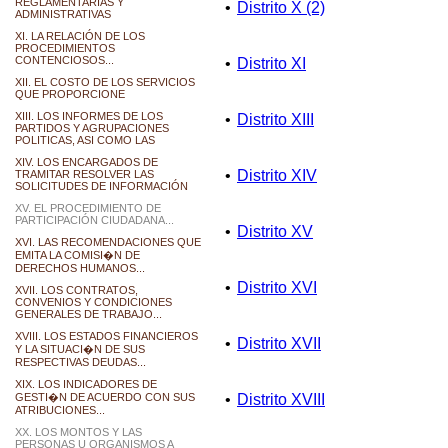
REGLAMENTARIAS Y
•
Distrito X (2)
ADMINISTRATIVAS
XI. LA RELACIÓN DE LOS
PROCEDIMIENTOS
CONTENCIOSOS...
•
Distrito XI
XII. EL COSTO DE LOS SERVICIOS
QUE PROPORCIONE
XIII. LOS INFORMES DE LOS
•
Distrito XIII
PARTIDOS Y AGRUPACIONES
POLITICAS, ASI COMO LAS
XIV. LOS ENCARGADOS DE
•
Distrito XIV
TRAMITAR RESOLVER LAS
SOLICITUDES DE INFORMACIÓN
XV. EL PROCEDIMIENTO DE
PARTICIPACIÓN CIUDADANA...
•
Distrito XV
XVI. LAS RECOMENDACIONES QUE
EMITA LA COMISI�N DE
DERECHOS HUMANOS...
•
Distrito XVI
XVII. LOS CONTRATOS,
CONVENIOS Y CONDICIONES
GENERALES DE TRABAJO...
XVIII. LOS ESTADOS FINANCIEROS
•
Distrito XVII
Y LA SITUACI�N DE SUS
RESPECTIVAS DEUDAS...
XIX. LOS INDICADORES DE
GESTI�N DE ACUERDO CON SUS
•
Distrito XVIII
ATRIBUCIONES...
XX. LOS MONTOS Y LAS
PERSONAS U ORGANISMOS A