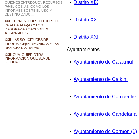
•
Distrito XIX
QUIENES ENTREGUEN RECURSOS
P�BLICOS, ASI COMO LOS
INFORMES SOBRE EL USO Y
DESTINO DADO...
•
Distrito XX
XXI. EL PRESUPUESTO EJERCIDO
PARA CADA A�O Y LOS
PROGRAMAS Y ACCIONES
ALCANZADOS...
•
Distrito XXI
XXII. LAS SOLICITUDES DE
INFORMACI�N RECIBIDAS Y LAS
RESPUESTAS DADAS...
Ayuntamientos
XXIII CUALQUIER OTRA
INFORMACIÓN QUE SEA DE
•
Ayuntamiento de Calakmul
UTILIDAD
•
Ayuntamiento de Calkini
•
Ayuntamiento de Campeche
•
Ayuntamiento de Candelaria
•
Ayuntamiento de Carmen (1)