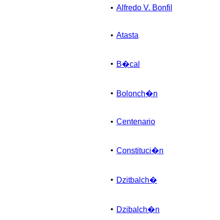
•
Alfredo V. Bonfil
•
Atasta
•
B�cal
•
Bolonch�n
•
Centenario
•
Constituci�n
•
Dzitbalch�
•
Dzibalch�n