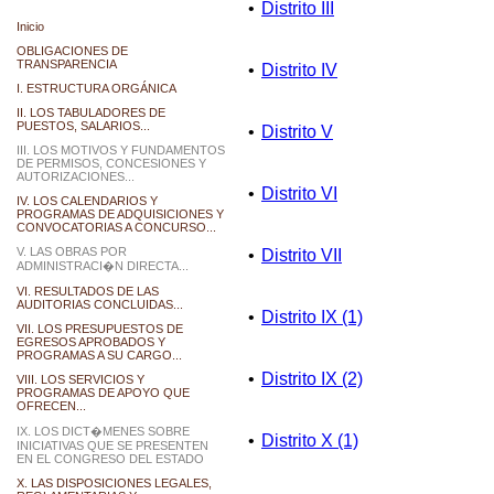
•
Distrito III
Inicio
OBLIGACIONES DE
TRANSPARENCIA
•
Distrito IV
I. ESTRUCTURA ORGÁNICA
II. LOS TABULADORES DE
PUESTOS, SALARIOS...
•
Distrito V
III. LOS MOTIVOS Y FUNDAMENTOS
DE PERMISOS, CONCESIONES Y
AUTORIZACIONES...
•
Distrito VI
IV. LOS CALENDARIOS Y
PROGRAMAS DE ADQUISICIONES Y
CONVOCATORIAS A CONCURSO...
V. LAS OBRAS POR
•
Distrito VII
ADMINISTRACI�N DIRECTA...
VI. RESULTADOS DE LAS
AUDITORIAS CONCLUIDAS...
•
Distrito IX (1)
VII. LOS PRESUPUESTOS DE
EGRESOS APROBADOS Y
PROGRAMAS A SU CARGO...
•
Distrito IX (2)
VIII. LOS SERVICIOS Y
PROGRAMAS DE APOYO QUE
OFRECEN...
IX. LOS DICT�MENES SOBRE
•
Distrito X (1)
INICIATIVAS QUE SE PRESENTEN
EN EL CONGRESO DEL ESTADO
X. LAS DISPOSICIONES LEGALES,