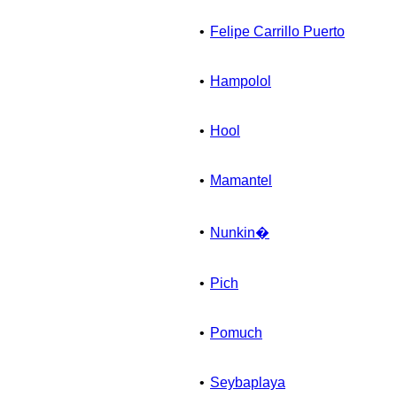
•
Felipe Carrillo Puerto
•
Hampolol
•
Hool
•
Mamantel
•
Nunkin�
•
Pich
•
Pomuch
•
Seybaplaya