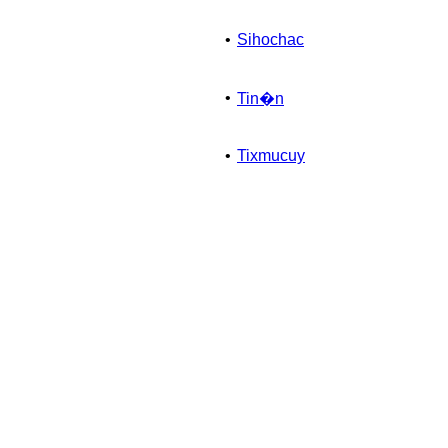
•
Sihochac
•
Tin�n
•
Tixmucuy