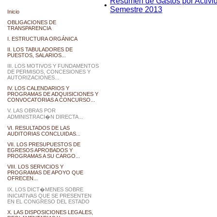
Resumen de Gastos por Activida
•
Semestre 2013
Inicio
OBLIGACIONES DE
TRANSPARENCIA
I. ESTRUCTURA ORGÁNICA
II. LOS TABULADORES DE
PUESTOS, SALARIOS...
III. LOS MOTIVOS Y FUNDAMENTOS
DE PERMISOS, CONCESIONES Y
AUTORIZACIONES...
IV. LOS CALENDARIOS Y
PROGRAMAS DE ADQUISICIONES Y
CONVOCATORIAS A CONCURSO...
V. LAS OBRAS POR
ADMINISTRACI�N DIRECTA...
VI. RESULTADOS DE LAS
AUDITORIAS CONCLUIDAS...
VII. LOS PRESUPUESTOS DE
EGRESOS APROBADOS Y
PROGRAMAS A SU CARGO...
VIII. LOS SERVICIOS Y
PROGRAMAS DE APOYO QUE
OFRECEN...
IX. LOS DICT�MENES SOBRE
INICIATIVAS QUE SE PRESENTEN
EN EL CONGRESO DEL ESTADO
X. LAS DISPOSICIONES LEGALES,