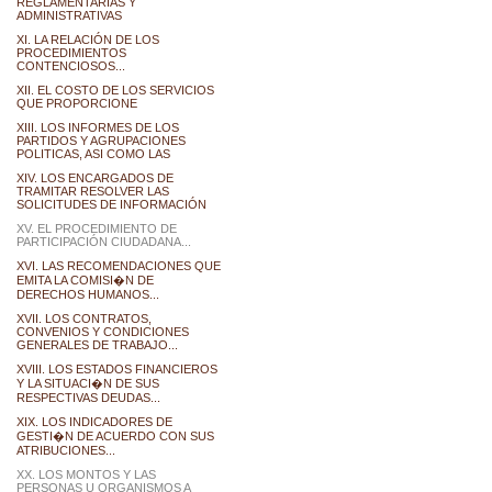
REGLAMENTARIAS Y
ADMINISTRATIVAS
XI. LA RELACIÓN DE LOS
PROCEDIMIENTOS
CONTENCIOSOS...
XII. EL COSTO DE LOS SERVICIOS
QUE PROPORCIONE
XIII. LOS INFORMES DE LOS
PARTIDOS Y AGRUPACIONES
POLITICAS, ASI COMO LAS
XIV. LOS ENCARGADOS DE
TRAMITAR RESOLVER LAS
SOLICITUDES DE INFORMACIÓN
XV. EL PROCEDIMIENTO DE
PARTICIPACIÓN CIUDADANA...
XVI. LAS RECOMENDACIONES QUE
EMITA LA COMISI�N DE
DERECHOS HUMANOS...
XVII. LOS CONTRATOS,
CONVENIOS Y CONDICIONES
GENERALES DE TRABAJO...
XVIII. LOS ESTADOS FINANCIEROS
Y LA SITUACI�N DE SUS
RESPECTIVAS DEUDAS...
XIX. LOS INDICADORES DE
GESTI�N DE ACUERDO CON SUS
ATRIBUCIONES...
XX. LOS MONTOS Y LAS
PERSONAS U ORGANISMOS A