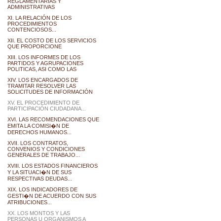
REGLAMENTARIAS Y
ADMINISTRATIVAS
XI. LA RELACIÓN DE LOS
PROCEDIMIENTOS
CONTENCIOSOS...
XII. EL COSTO DE LOS SERVICIOS
QUE PROPORCIONE
XIII. LOS INFORMES DE LOS
PARTIDOS Y AGRUPACIONES
POLITICAS, ASI COMO LAS
XIV. LOS ENCARGADOS DE
TRAMITAR RESOLVER LAS
SOLICITUDES DE INFORMACIÓN
XV. EL PROCEDIMIENTO DE
PARTICIPACIÓN CIUDADANA...
XVI. LAS RECOMENDACIONES QUE
EMITA LA COMISI�N DE
DERECHOS HUMANOS...
XVII. LOS CONTRATOS,
CONVENIOS Y CONDICIONES
GENERALES DE TRABAJO...
XVIII. LOS ESTADOS FINANCIEROS
Y LA SITUACI�N DE SUS
RESPECTIVAS DEUDAS...
XIX. LOS INDICADORES DE
GESTI�N DE ACUERDO CON SUS
ATRIBUCIONES...
XX. LOS MONTOS Y LAS
PERSONAS U ORGANISMOS A