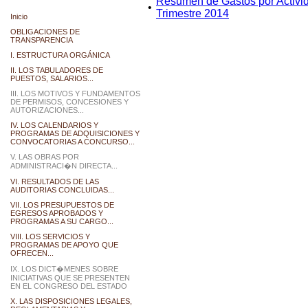
Resumen de Gastos por Activida
•
Trimestre 2014
Inicio
OBLIGACIONES DE
TRANSPARENCIA
I. ESTRUCTURA ORGÁNICA
II. LOS TABULADORES DE
PUESTOS, SALARIOS...
III. LOS MOTIVOS Y FUNDAMENTOS
DE PERMISOS, CONCESIONES Y
AUTORIZACIONES...
IV. LOS CALENDARIOS Y
PROGRAMAS DE ADQUISICIONES Y
CONVOCATORIAS A CONCURSO...
V. LAS OBRAS POR
ADMINISTRACI�N DIRECTA...
VI. RESULTADOS DE LAS
AUDITORIAS CONCLUIDAS...
VII. LOS PRESUPUESTOS DE
EGRESOS APROBADOS Y
PROGRAMAS A SU CARGO...
VIII. LOS SERVICIOS Y
PROGRAMAS DE APOYO QUE
OFRECEN...
IX. LOS DICT�MENES SOBRE
INICIATIVAS QUE SE PRESENTEN
EN EL CONGRESO DEL ESTADO
X. LAS DISPOSICIONES LEGALES,