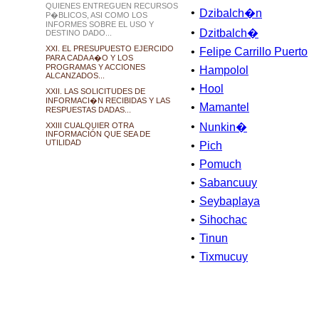
QUIENES ENTREGUEN RECURSOS
•
Dzibalch�n
P�BLICOS, ASI COMO LOS
INFORMES SOBRE EL USO Y
•
Dzitbalch�
DESTINO DADO...
XXI. EL PRESUPUESTO EJERCIDO
•
Felipe Carrillo Puerto
PARA CADA A�O Y LOS
PROGRAMAS Y ACCIONES
•
Hampolol
ALCANZADOS...
•
Hool
XXII. LAS SOLICITUDES DE
INFORMACI�N RECIBIDAS Y LAS
•
Mamantel
RESPUESTAS DADAS...
•
XXIII CUALQUIER OTRA
Nunkin�
INFORMACIÓN QUE SEA DE
UTILIDAD
•
Pich
•
Pomuch
•
Sabancuuy
•
Seybaplaya
•
Sihochac
•
Tinun
•
Tixmucuy