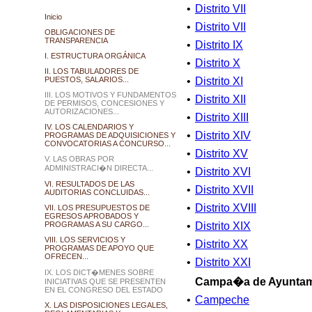
•
Distrito VII
Inicio
•
Distrito VII
OBLIGACIONES DE
TRANSPARENCIA
•
Distrito IX
I. ESTRUCTURA ORGÁNICA
•
Distrito X
II. LOS TABULADORES DE
PUESTOS, SALARIOS...
•
Distrito XI
III. LOS MOTIVOS Y FUNDAMENTOS
•
Distrito XII
DE PERMISOS, CONCESIONES Y
AUTORIZACIONES...
•
Distrito XIII
IV. LOS CALENDARIOS Y
•
Distrito XIV
PROGRAMAS DE ADQUISICIONES Y
CONVOCATORIAS A CONCURSO...
•
Distrito XV
V. LAS OBRAS POR
ADMINISTRACI�N DIRECTA...
•
Distrito XVI
VI. RESULTADOS DE LAS
•
Distrito XVII
AUDITORIAS CONCLUIDAS...
•
Distrito XVIII
VII. LOS PRESUPUESTOS DE
EGRESOS APROBADOS Y
PROGRAMAS A SU CARGO...
•
Distrito XIX
VIII. LOS SERVICIOS Y
•
Distrito XX
PROGRAMAS DE APOYO QUE
OFRECEN...
•
Distrito XXI
IX. LOS DICT�MENES SOBRE
Campa�a de Ayuntam
INICIATIVAS QUE SE PRESENTEN
EN EL CONGRESO DEL ESTADO
•
Campeche
X. LAS DISPOSICIONES LEGALES,