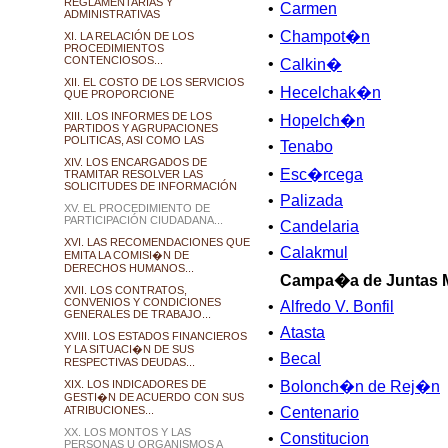
REGLAMENTARIAS Y
•
Carmen
ADMINISTRATIVAS
•
Champot�n
XI. LA RELACIÓN DE LOS
PROCEDIMIENTOS
CONTENCIOSOS...
•
Calkin�
XII. EL COSTO DE LOS SERVICIOS
•
Hecelchak�n
QUE PROPORCIONE
XIII. LOS INFORMES DE LOS
•
Hopelch�n
PARTIDOS Y AGRUPACIONES
POLITICAS, ASI COMO LAS
•
Tenabo
XIV. LOS ENCARGADOS DE
•
Esc�rcega
TRAMITAR RESOLVER LAS
SOLICITUDES DE INFORMACIÓN
•
Palizada
XV. EL PROCEDIMIENTO DE
PARTICIPACIÓN CIUDADANA...
•
Candelaria
XVI. LAS RECOMENDACIONES QUE
•
Calakmul
EMITA LA COMISI�N DE
DERECHOS HUMANOS...
Campa�a de Juntas M
XVII. LOS CONTRATOS,
CONVENIOS Y CONDICIONES
•
Alfredo V. Bonfil
GENERALES DE TRABAJO...
•
Atasta
XVIII. LOS ESTADOS FINANCIEROS
Y LA SITUACI�N DE SUS
•
Becal
RESPECTIVAS DEUDAS...
•
XIX. LOS INDICADORES DE
Bolonch�n de Rej�n
GESTI�N DE ACUERDO CON SUS
ATRIBUCIONES...
•
Centenario
XX. LOS MONTOS Y LAS
•
Constitucion
PERSONAS U ORGANISMOS A