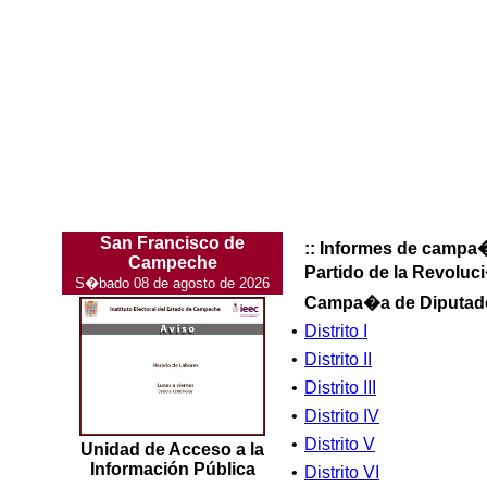
San Francisco de
:: Informes de camp
Campeche
Partido de la Revolu
S�bado 08 de agosto de 2026
Campa�a de Diputad
•
Distrito I
•
Distrito II
•
Distrito III
•
Distrito IV
•
Distrito V
Unidad de Acceso a la
Información Pública
•
Distrito VI